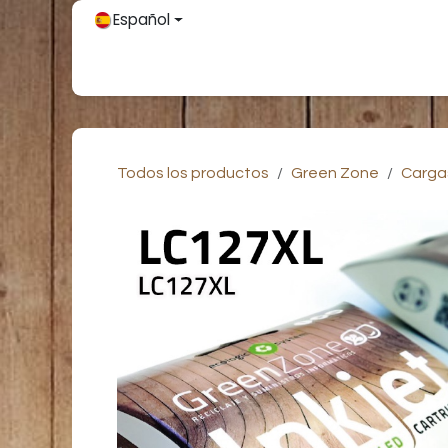
Ir al contenido
Español
Inicio
Únete
Tienda
Partners
Contácteno
Todos los productos
Green Zone
Carga