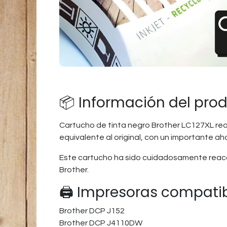
📦 Información del pro
Cartucho de tinta negro Brother LC127XL rea
equivalente al original, con un importante ah
Este cartucho ha sido cuidadosamente reaco
Brother.
🖨️ Impresoras compati
Brother DCP J152
Brother DCP J4110DW