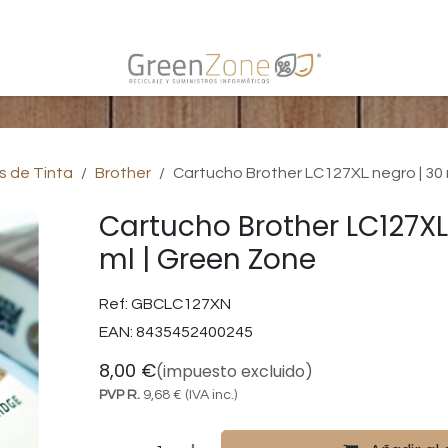
s
s de Tinta
Brother
Cartucho Brother LC127XL negro | 30 
Cartucho Brother LC127XL
ml | Green Zone
Ref:
GBCLC127XN
EAN:
8435452400245
8,00
€
(impuesto excluido)
PVP R.
9,68
€
(IVA inc.)