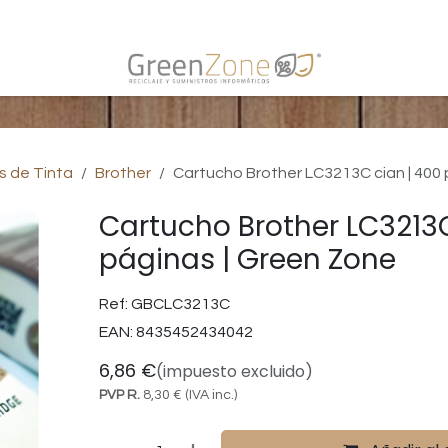
s
s de Tinta
Brother
Cartucho Brother LC3213C cian | 400
Cartucho Brother LC3213C
páginas | Green Zone
Ref:
GBCLC3213C
EAN:
8435452434042
6,86
€
(impuesto excluido)
PVP R.
8,30
€
(IVA inc.)