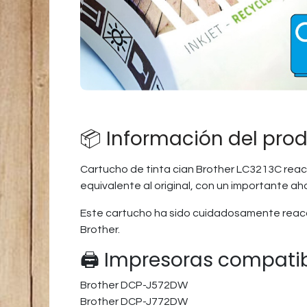
📦 Información del pro
Cartucho de tinta cian Brother LC3213C reac
equivalente al original, con un importante ah
Este cartucho ha sido cuidadosamente reaco
Brother.
🖨️ Impresoras compati
Brother DCP-J572DW
Brother DCP-J772DW