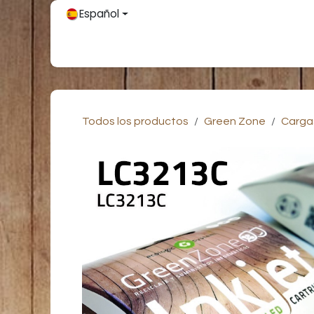
Ir al contenido
Español
Inicio
Únete
Tienda
Partners
Contácteno
Todos los productos
Green Zone
Carga