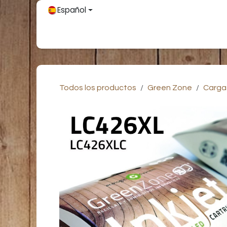
Ir al contenido
Español
Inicio
Únete
Tienda
Partners
Contácteno
Todos los productos
Green Zone
Carga