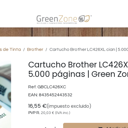
s
s de Tinta
Brother
Cartucho Brother LC426XL cian | 5.00
Cartucho Brother LC426XL
5.000 páginas | Green Z
Ref:
GBCLC426XC
EAN:
8435452443532
16,55
€
(impuesto excluido)
PVP R.
20,03
€
(IVA inc.)