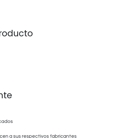
producto
nte
icados
en a sus respectivos fabricantes