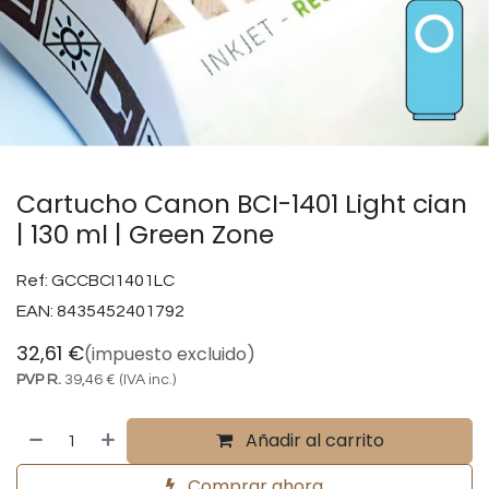
Cartucho Canon BCI-1401 Light cian
| 130 ml | Green Zone
Ref:
GCCBCI1401LC
EAN:
8435452401792
32,61
€
(impuesto excluido)
PVP R.
39,46
€
(IVA inc.)
Añadir al carrito
Comprar ahora