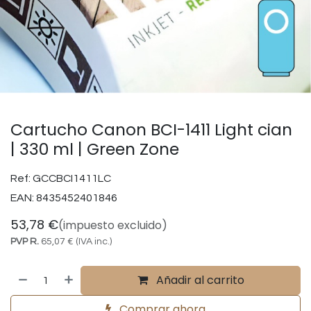
Cartucho Canon BCI-1411 Light cian
| 330 ml | Green Zone
Ref:
GCCBCI1411LC
EAN:
8435452401846
53,78
€
(impuesto excluido)
PVP R.
65,07
€
(IVA inc.)
Añadir al carrito
Comprar ahora