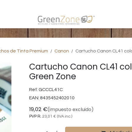
s
chos de Tinta Premium
Canon
Cartucho Canon CL41 color
Cartucho Canon CL41 color
Green Zone
Ref:
GCCCL41C
EAN:
8435452402010
19,02
€
(impuesto excluido)
PVP R.
23,01
€
(IVA inc.)