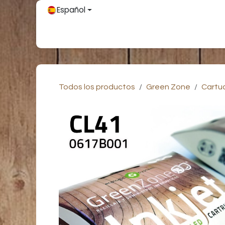
Ir al contenido
Español
Inicio
Únete
Tienda
Partners
Contácteno
Todos los productos
Green Zone
Cartu