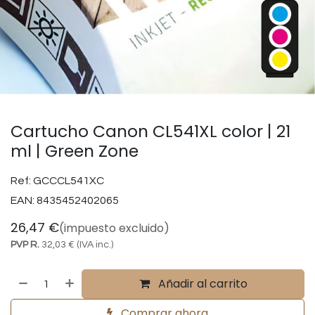
Cartucho Canon CL541XL color | 21
ml | Green Zone
Ref:
GCCCL541XC
EAN:
8435452402065
26,47
€
(impuesto excluido)
PVP R.
32,03
€
(IVA inc.)
Añadir al carrito
Comprar ahora