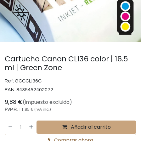
Cartucho Canon CLI36 color | 16.5
ml | Green Zone
Ref:
GCCCLI36C
EAN:
8435452402072
9,88
€
(impuesto excluido)
PVP R.
11,95
€
(IVA inc.)
Añadir al carrito
Comprar ahora