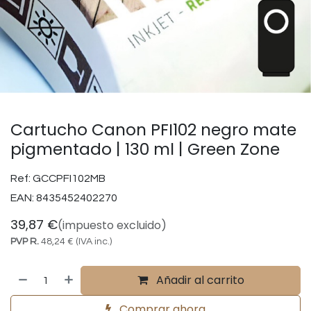
Cartucho Canon PFI102 negro mate
pigmentado | 130 ml | Green Zone
Ref:
GCCPFI102MB
EAN:
8435452402270
39,87
€
(impuesto excluido)
PVP R.
48,24
€
(IVA inc.)
Añadir al carrito
Comprar ahora