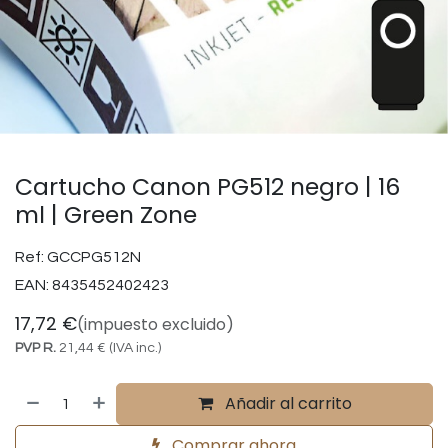
Cartucho Canon PG512 negro | 16
ml | Green Zone
Ref:
GCCPG512N
EAN:
8435452402423
17,72
€
(impuesto excluido)
PVP R.
21,44
€
(IVA inc.)
Añadir al carrito
Comprar ahora