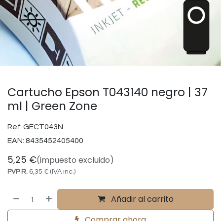
Cartucho Epson T043140 negro | 37
ml | Green Zone
Ref:
GECT043N
EAN:
8435452405400
5,25
€
(impuesto excluido)
PVP R.
6,35
€
(IVA inc.)
Añadir al carrito
Comprar ahora