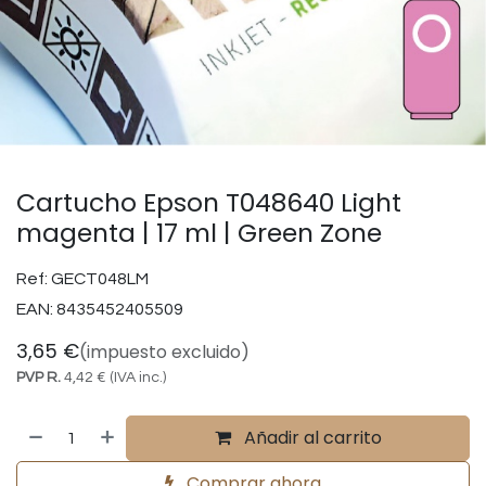
Cartucho Epson T048640 Light
magenta | 17 ml | Green Zone
Ref:
GECT048LM
EAN:
8435452405509
3,65
€
(impuesto excluido)
PVP R.
4,42
€
(IVA inc.)
Añadir al carrito
Comprar ahora