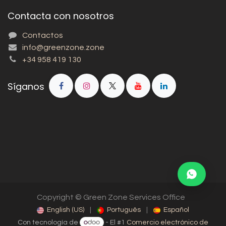
Contacta con nosotros
Contactos
info@greenzone.zone
+34 958 419 130
Síganos
Copyright © Green Zone Services Office
English (US)
|
Português
|
Español
Con tecnología de
- El #1
Comercio electrónico de