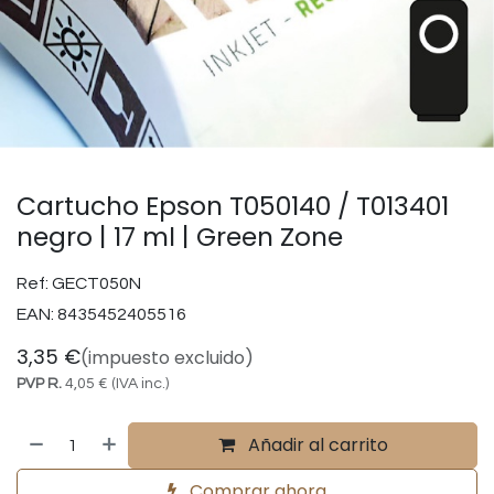
Cartucho Epson T050140 / T013401
negro | 17 ml | Green Zone
Ref:
GECT050N
EAN:
8435452405516
3,35
€
(impuesto excluido)
PVP R.
4,05
€
(IVA inc.)
Añadir al carrito
Comprar ahora