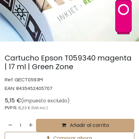
Cartucho Epson T059340 magenta
| 17 ml | Green Zone
Ref:
GECT0593M
EAN:
8435452405707
5,15
€
(impuesto excluido)
PVP R.
6,23
€
(IVA inc.)
Añadir al carrito
Comprar ahora