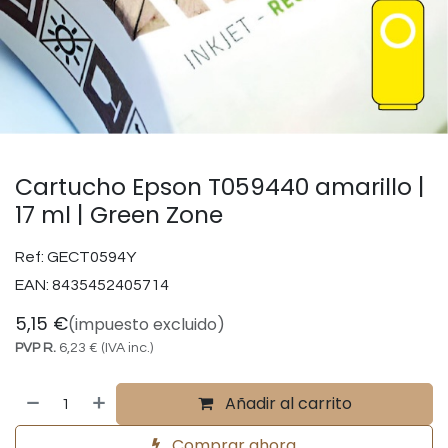
Cartucho Epson T059440 amarillo |
17 ml | Green Zone
Ref:
GECT0594Y
EAN:
8435452405714
5,15
€
(impuesto excluido)
PVP R.
6,23
€
(IVA inc.)
Añadir al carrito
Comprar ahora