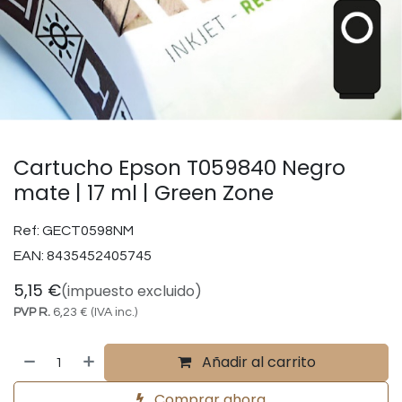
Cartucho Epson T059840 Negro
mate | 17 ml | Green Zone
Ref:
GECT0598NM
EAN:
8435452405745
5,15
€
(impuesto excluido)
PVP R.
6,23
€
(IVA inc.)
Añadir al carrito
Comprar ahora