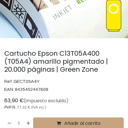
Cartucho Epson C13T05A400
(T05A4) amarillo pigmentado |
20.000 páginas | Green Zone
Ref:
GECT05A4Y
EAN:
8435452447608
63,90
€
(impuesto excluido)
PVP R.
77,32
€
(IVA inc.)
Añadir al carrito