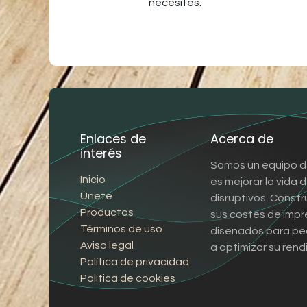
necesites.
Enlaces de
Acerca de
interés
Somos un equipo d
Inicio
es mejorar la vida
Únete
disruptivos. Const
Productos
sus costes de impr
Términos de uso
diseñados para pe
Aviso legal
a optimizar su rend
Política de privacidad
Política de cookies