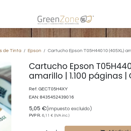
s
s de Tinta
Epson
Cartucho Epson T05H44010 (405XL) amar
Cartucho Epson T05H440
amarillo | 1.100 páginas 
Ref:
GECT05H4XY
EAN:
8435452439016
5,05
€
(impuesto excluido)
PVP R.
6,11
€
(IVA inc.)