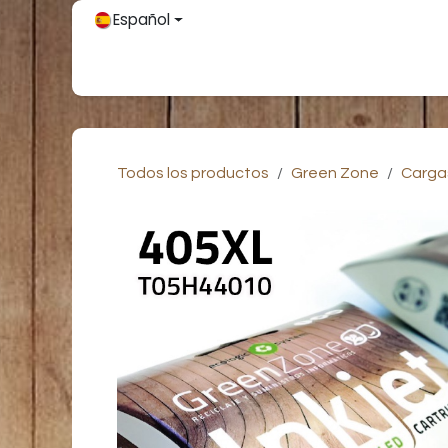
Ir al contenido
Español
Inicio
Únete
Tienda
Partners
Contácteno
Todos los productos
Green Zone
Carga