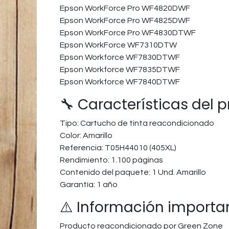
Epson WorkForce Pro WF4820DWF​
Epson WorkForce Pro WF4825DWF​
Epson WorkForce Pro WF4830DTWF
Epson WorkForce WF7310DTW​
Epson Workforce WF7830DTWF​
Epson Workforce WF7835DTWF​
Epson Workforce WF7840DTWF​
🔧 Características del 
Tipo: Cartucho de tinta reacondicionado
Color: Amarillo
Referencia: T05H44010 (405XL)
Rendimiento: 1.100 páginas
Contenido del paquete: 1 Und. Amarillo
Garantía: 1 año
⚠️ Información importa
Producto reacondicionado por Green Zone