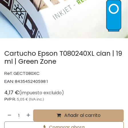
Cartucho Epson T080240XL cian | 19
ml | Green Zone
Ref:
GECT080XC
EAN:
8435452405981
4,17
€
(impuesto excluido)
PVP R.
5,05
€
(IVA inc.)
Añadir al carrito
Comprar ahora