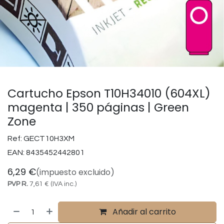
Cartucho Epson T10H34010 (604XL)
magenta | 350 páginas | Green
Zone
Ref:
GECT10H3XM
EAN:
8435452442801
6,29
€
(impuesto excluido)
PVP R.
7,61
€
(IVA inc.)
Añadir al carrito