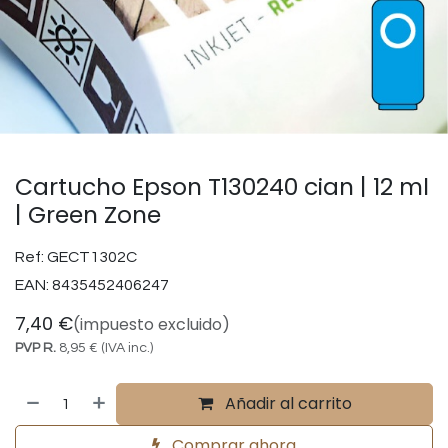
Cartucho Epson T130240 cian | 12 ml
| Green Zone
Ref:
GECT1302C
EAN:
8435452406247
7,40
€
(impuesto excluido)
PVP R.
8,95
€
(IVA inc.)
Añadir al carrito
Comprar ahora