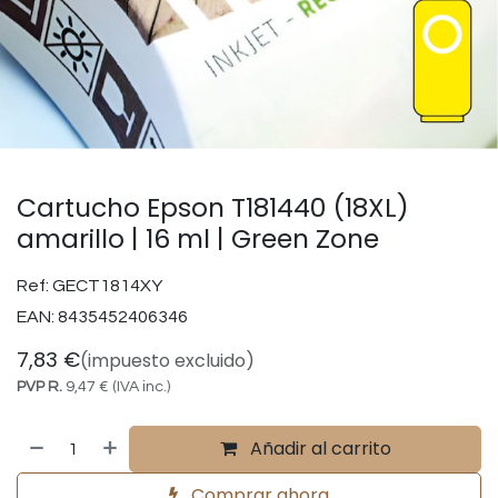
Cartucho Epson T181440 (18XL)
amarillo | 16 ml | Green Zone
Ref:
GECT1814XY
EAN:
8435452406346
7,83
€
(impuesto excluido)
PVP R.
9,47
€
(IVA inc.)
Añadir al carrito
Comprar ahora