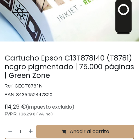
Cartucho Epson C13T878140 (T8781)
negro pigmentado | 75.000 páginas
| Green Zone
Ref:
GECT8781N
EAN:
8435452447820
114,29
€
(impuesto excluido)
PVP R.
138,29
€
(IVA inc.)
Añadir al carrito