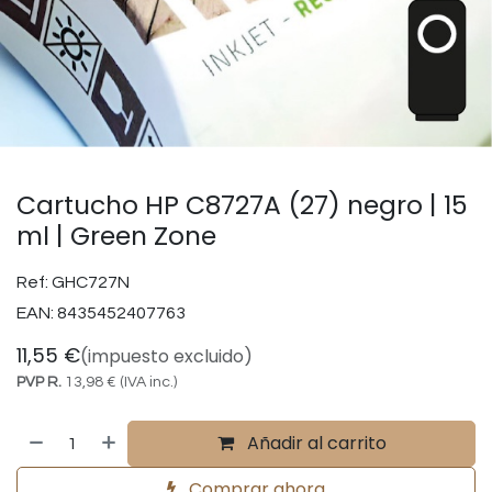
Cartucho HP C8727A (27) negro | 15
ml | Green Zone
Ref:
GHC727N
EAN:
8435452407763
11,55
€
(impuesto excluido)
PVP R.
13,98
€
(IVA inc.)
Añadir al carrito
Comprar ahora