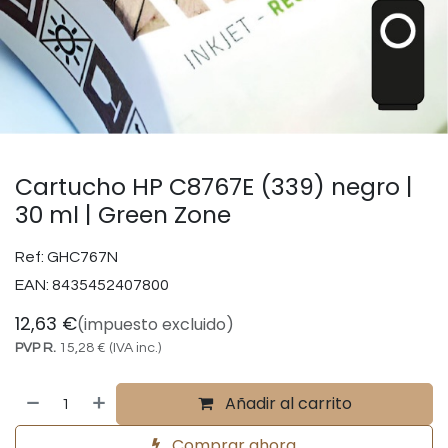
Cartucho HP C8767E (339) negro |
30 ml | Green Zone
Ref:
GHC767N
EAN:
8435452407800
12,63
€
(impuesto excluido)
PVP R.
15,28
€
(IVA inc.)
Añadir al carrito
Comprar ahora