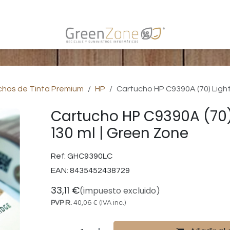
s
chos de Tinta Premium
HP
Cartucho HP C9390A (70) Light 
Cartucho HP C9390A (70) 
130 ml | Green Zone
Ref:
GHC9390LC
EAN:
8435452438729
33,11
€
(impuesto excluido)
PVP R.
40,06
€
(IVA inc.)