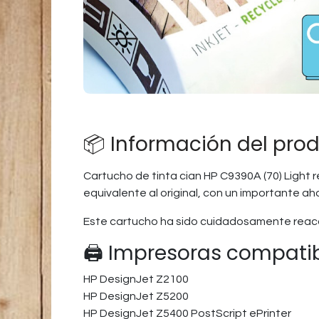
📦 Información del pro
Cartucho de tinta cian HP C9390A (70) Light 
equivalente al original, con un importante ah
Este cartucho ha sido cuidadosamente reaco
🖨️ Impresoras compati
HP DesignJet Z2100
HP DesignJet Z5200
HP DesignJet Z5400 PostScript ePrinter