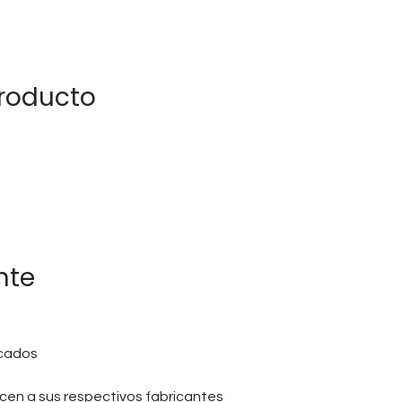
producto
nte
icados
en a sus respectivos fabricantes