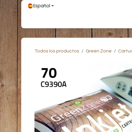
Ir al contenido
Español
Inicio
Únete
Tienda
Partners
Contácteno
Todos los productos
Green Zone
Cartu