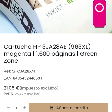
Cartucho HP 3JA28AE (963XL)
magenta | 1.600 páginas | Green
Zone
Ref:
GHCJA28XM
EAN:
8435452440531
21,05
€
(impuesto excluido)
PVP R.
25,47
€
(IVA inc.)
Añadir al carrito