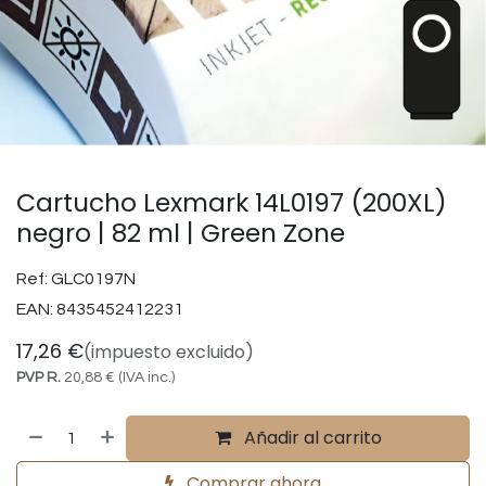
Cartucho Lexmark 14L0197 (200XL)
negro | 82 ml | Green Zone
Ref:
GLC0197N
EAN:
8435452412231
17,26
€
(impuesto excluido)
PVP R.
20,88
€
(IVA inc.)
Añadir al carrito
Comprar ahora