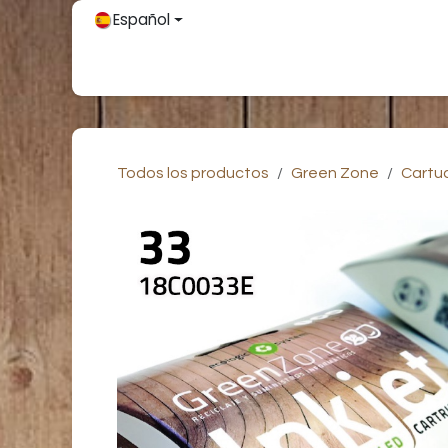
Ir al contenido
Español
Inicio
Únete
Tienda
Partners
Contácteno
Todos los productos
Green Zone
Cartu