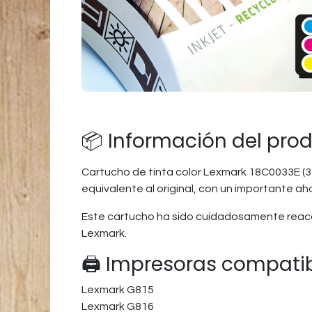
📦 Información del pro
Cartucho de tinta color Lexmark 18C0033E (3
equivalente al original, con un importante ah
Este cartucho ha sido cuidadosamente reaco
Lexmark.
🖨️ Impresoras compati
Lexmark G815
Lexmark G816