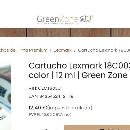
s
chos de Tinta Premium
Lexmark
Cartucho Lexmark 18C0033
Cartucho Lexmark 18C00
color | 12 ml | Green Zone
Ref:
GLC1833C
EAN:
8435452412118
12,46
€
(impuesto excluido)
PVP R.
15,08
€
(IVA inc.)