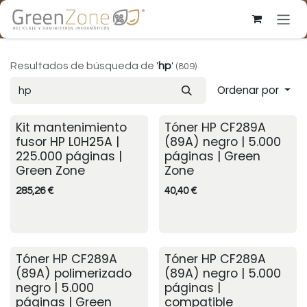
Ir al contenido
Resultados de búsqueda de
'
hp
'
(809)
Ordenar por
Kit mantenimiento
Tóner HP CF289A
fusor HP L0H25A |
(89A) negro | 5.000
225.000 páginas |
páginas | Green
Green Zone
Zone
285,26
€
40,40
€
Tóner HP CF289A
Tóner HP CF289A
Consultar stock
(89A) polimerizado
(89A) negro | 5.000
negro | 5.000
páginas |
páginas | Green
compatible