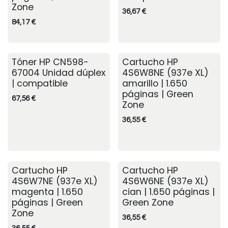
Zone
36,67
€
84,17
€
Tóner HP CN598-
Cartucho HP
67004 Unidad dúplex
4S6W8NE (937e XL)
| compatible
amarillo | 1.650
páginas | Green
67,56
€
Zone
36,55
€
Cartucho HP
Cartucho HP
4S6W7NE (937e XL)
4S6W6NE (937e XL)
magenta | 1.650
cian | 1.650 páginas |
páginas | Green
Green Zone
Zone
36,55
€