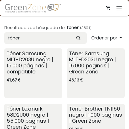
Ir al contenido
Resultados de búsqueda de
'
tóner
'
(2691)
Ordenar por
Tóner Samsung
Tóner Samsung
MLT-D203U negro |
MLT-D203U negro |
15.000 páginas |
15.000 páginas |
compatible
Green Zone
41,67
€
46,13
€
Tóner Lexmark
Tóner Brother TN1150
58D2U00 negro |
negro | 1.000 páginas
55.000 páginas |
| Green Zone
Green Zone