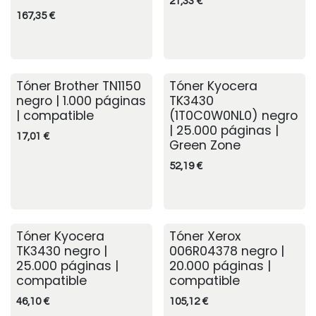
21,33
€
167,35
€
Tóner Brother TN1150
Tóner Kyocera
negro | 1.000 páginas
TK3430
| compatible
(1T0C0W0NL0) negro
| 25.000 páginas |
17,01
€
Green Zone
52,19
€
Tóner Kyocera
Tóner Xerox
TK3430 negro |
006R04378 negro |
25.000 páginas |
20.000 páginas |
compatible
compatible
46,10
€
105,12
€