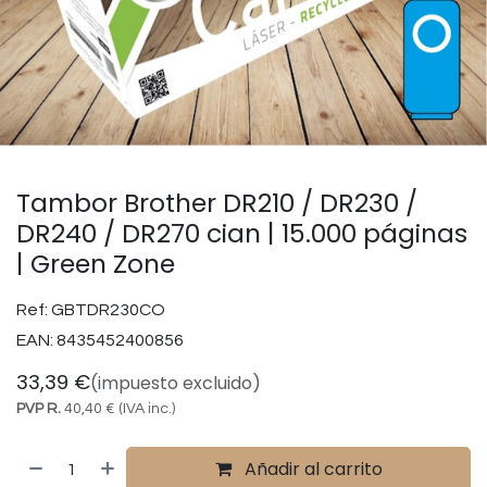
Tambor Brother DR210 / DR230 /
DR240 / DR270 cian | 15.000 páginas
| Green Zone
Ref:
GBTDR230CO
EAN:
8435452400856
33,39
€
(impuesto excluido)
PVP R.
40,40
€
(IVA inc.)
Añadir al carrito