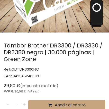
Tambor Brother DR3300 / DR3330 /
DR3380 negro | 30.000 páginas |
Green Zone
Ref:
GBTDR3300NO
EAN:
8435452400931
29,80
€
(impuesto excluido)
PVP R.
36,06
€
(IVA inc.)
Añadir al carrito