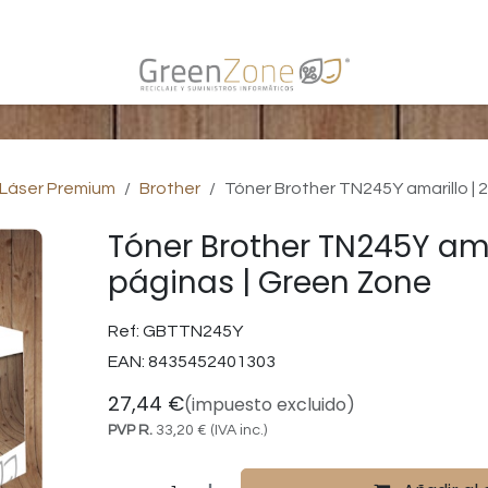
s
 Láser Premium
Brother
Tóner Brother TN245Y amarillo | 
Tóner Brother TN245Y amar
páginas | Green Zone
Ref:
GBTTN245Y
EAN:
8435452401303
27,44
€
(impuesto excluido)
PVP R.
33,20
€
(IVA inc.)