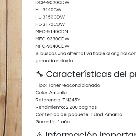
DCP-9020CDW
HL-3140CW
HL-3150CDW
HL-3170CDW
MFC-9140CDN
MFC-9330CDW
MFC-9340CDW
Si buscas una alternativa fiable al original 
garantía incluida
🔧 Características del 
Tipo: Tóner reacondicionado
Color: Amarillo
Referencia: TN245Y
Rendimiento: 2.200 páginas
Contenido del paquete: 1 Und. Amarillo
Garantía: 1 año
⚠️ Información importa