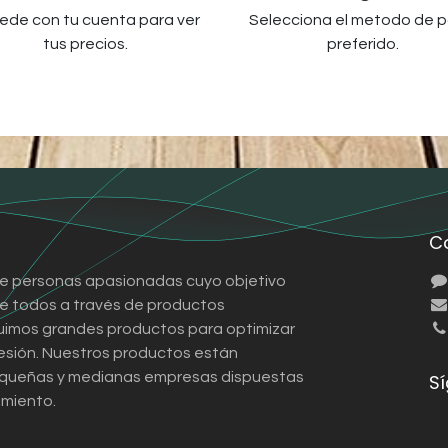
ede con tu cuenta para ver
Selecciona el metodo de 
tus precios.
preferido.
C
e personas apasionadas cuyo objetivo
 de todos a través de productos
ruimos grandes productos para optimizar
esión. Nuestros productos están
queñas y medianas empresas dispuestas
S
imiento.