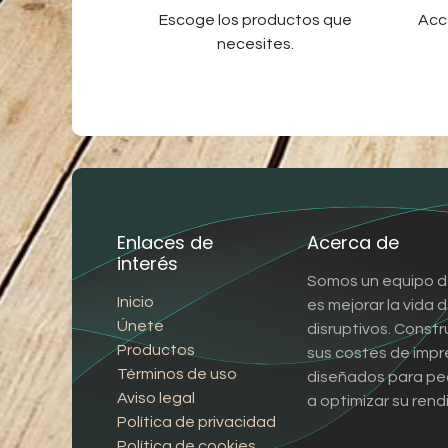
Escoge los productos que
Acc
necesites.
Enlaces de
Acerca de
interés
Somos un equipo d
Inicio
es mejorar la vida
Únete
disruptivos. Const
Productos
sus costes de impr
Términos de uso
diseñados para pe
Aviso legal
a optimizar su rend
Política de privacidad
Política de cookies