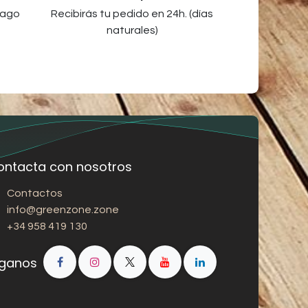
pago
Recibirás tu pedido en 24h. (días
naturales)
ontacta con nosotros
Contactos
info@greenzone.zone
+34 958 419 130
íganos