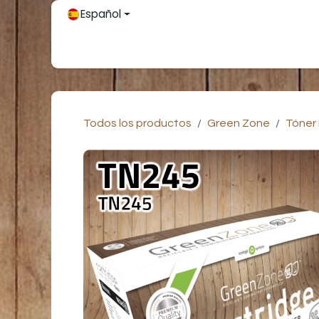
Ir al contenido
Español
Inicio
Únete
Tienda
Partners
Contácteno
Todos los productos
Green Zone
Tóner