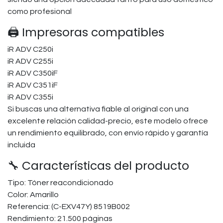
como profesional
🖨️ Impresoras compatibles
iR ADV C250i
iR ADV C255i
iR ADV C350iF
iR ADV C351iF
iR ADV C355i
Si buscas una alternativa fiable al original con una
excelente relación calidad-precio, este modelo ofrece
un rendimiento equilibrado, con envío rápido y garantía
incluida
🔧 Características del producto
Tipo: Tóner reacondicionado
Color: Amarillo
Referencia: (C-EXV47Y) 8519B002
Rendimiento: 21.500 páginas