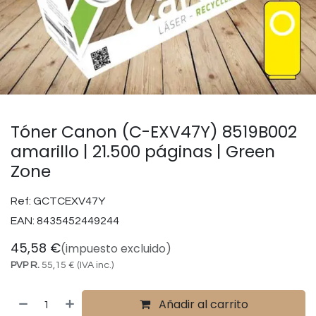
Tóner Canon (C-EXV47Y) 8519B002
amarillo | 21.500 páginas | Green
Zone
Ref:
GCTCEXV47Y
EAN:
8435452449244
45,58
€
(impuesto excluido)
PVP R.
55,15
€
(IVA inc.)
Añadir al carrito