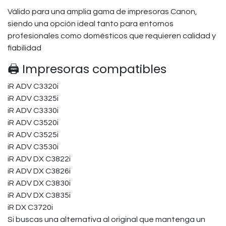
Válido para una amplia gama de impresoras Canon,
siendo una opción ideal tanto para entornos
profesionales como domésticos que requieren calidad y
fiabilidad
🖨️ Impresoras compatibles
iR ADV C3320i
iR ADV C3325i
iR ADV C3330i
iR ADV C3520i
iR ADV C3525i
iR ADV C3530i
iR ADV DX C3822i
iR ADV DX C3826i
iR ADV DX C3830i
iR ADV DX C3835i
iR DX C3720i
Si buscas una alternativa al original que mantenga un