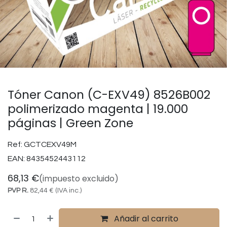
Tóner Canon (C-EXV49) 8526B002
polimerizado magenta | 19.000
páginas | Green Zone
Ref:
GCTCEXV49M
EAN:
8435452443112
68,13
€
(impuesto excluido)
PVP R.
82,44
€
(IVA inc.)
Añadir al carrito