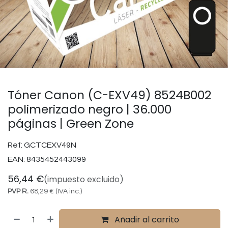
Tóner Canon (C-EXV49) 8524B002
polimerizado negro | 36.000
páginas | Green Zone
Ref:
GCTCEXV49N
EAN:
8435452443099
56,44
€
(impuesto excluido)
PVP R.
68,29
€
(IVA inc.)
Añadir al carrito