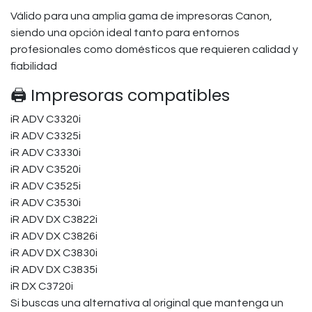
Válido para una amplia gama de impresoras Canon,
siendo una opción ideal tanto para entornos
profesionales como domésticos que requieren calidad y
fiabilidad
🖨️ Impresoras compatibles
iR ADV C3320i
iR ADV C3325i
iR ADV C3330i
iR ADV C3520i
iR ADV C3525i
iR ADV C3530i
iR ADV DX C3822i
iR ADV DX C3826i
iR ADV DX C3830i
iR ADV DX C3835i
iR DX C3720i
Si buscas una alternativa al original que mantenga un