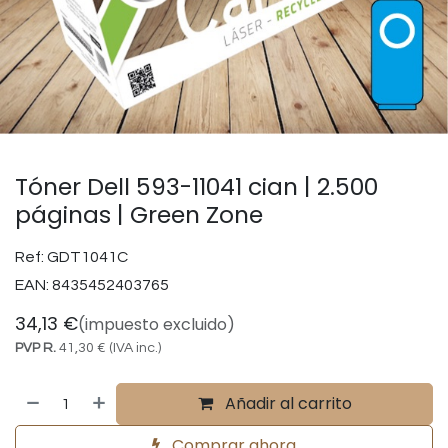
Tóner Dell 593-11041 cian | 2.500
páginas | Green Zone
Ref:
GDT1041C
EAN:
8435452403765
34,13
€
(impuesto excluido)
PVP R.
41,30
€
(IVA inc.)
Añadir al carrito
Comprar ahora