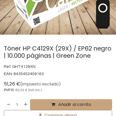
Tóner HP C4129X (29X) / EP62 negro
| 10.000 páginas | Green Zone
Ref:
GHT4129XN
EAN:
8435452409163
51,26
€
(impuesto excluido)
PVP R.
62,02
€
(IVA inc.)
Añadir al carrito
Comprar ahora