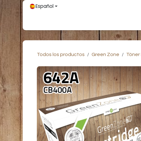
Ir al contenido
Español
Inicio
Únete
Tienda
Partners
Contácteno
Todos los productos
Green Zone
Tóner