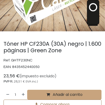
Tóner HP CF230A (30A) negro | 1.600
páginas | Green Zone
Ref:
GHTF230NC
EAN:
8435452440050
23,56
€
(impuesto excluido)
PVP R.
28,51
€
(IVA inc.)
Añadir al carrito
Comprar ahora