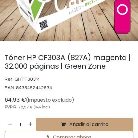
Tóner HP CF303A (827A) magenta |
32.000 páginas | Green Zone
Ref:
GHTF303M
EAN:
8435452442634
64,93
€
(impuesto excluido)
PVP R.
78,57
€
(IVA inc.)
Añadir al carrito
Comprar ahora