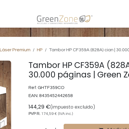
s
 Láser Premium
HP
Tambor HP CF359A (828A) cian | 30.00
Tambor HP CF359A (828A)
30.000 páginas | Green 
Ref:
GHTF359CO
EAN:
8435452442658
144,29
€
(impuesto excluido)
PVP R.
174,59
€
(IVA inc.)