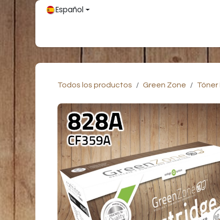
Ir al contenido
Español
Inicio
Únete
Tienda
Partners
Contácteno
Todos los productos
Green Zone
Tóner