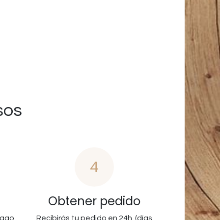
sos
4
Obtener pedido
pago
Recibirás tu pedido en 24h. (días