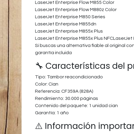
LaserJet Enterprise Flow M855 Color
LaserJet Enterprise Flow M880z Color
LaserJet Enterprise M850 Series
LaserJet Enterprise M855dn
LaserJet Enterprise M855x Plus
LaserJet Enterprise M855x Plus NFCLaserJet
Si buscas una alternativa fiable al original 
garantía incluida
🔧 Características del 
Tipo: Tambor reacondicionado
Color: Cian
Referencia: CF359A (828A)
Rendimiento: 30.000 páginas
Contenido del paquete: 1 unidad cian
Garantía: 1 año
⚠️ Información importa