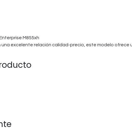
 Enterprise M855xh
con una excelente relación calidad-precio, este modelo ofrece 
producto
nte