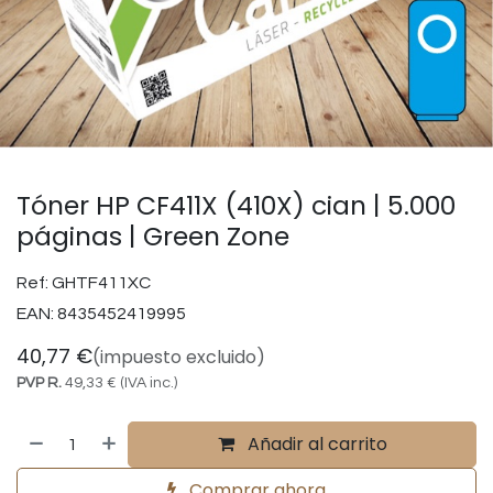
Tóner HP CF411X (410X) cian | 5.000
páginas | Green Zone
Ref:
GHTF411XC
EAN:
8435452419995
40,77
€
(impuesto excluido)
PVP R.
49,33
€
(IVA inc.)
Añadir al carrito
Comprar ahora